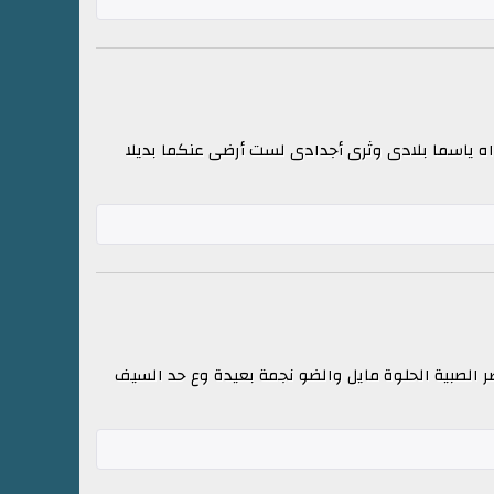
اه ياسما بلادى وثرى أجدادى لست أرضى عنكما بديلا
الصبية الحلوة مايل والضو نجمة بعيدة وع حد السيف