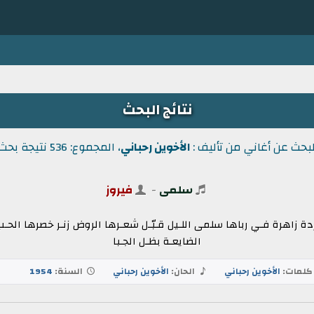
نتائج البحث
لبحث عن أغاني من تأليف :
الأخوين رحباني
، المجموع: 536 نتيجة بحث.
سلمى
-
فيروز
اهرة فـي رباها سلمى اللـيل قـبّـل شعـرها الروض زنـر خصرها الحـب
الضايعـة بظـل الجـبا
لمات:
الأخوين رحباني
الحان:
الأخوين رحباني
السنة:
1954