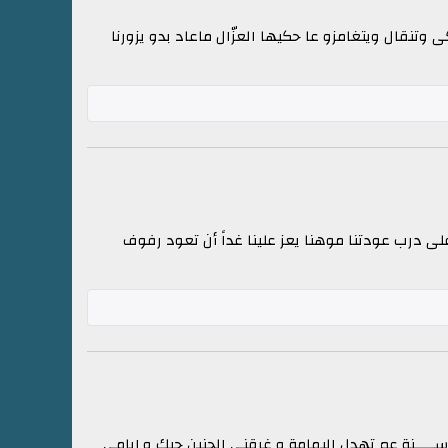
تنقال ويتغامزو عا حكيها العزّال ماعاد بدو يزورنا
لى درب عودتنا موهنا يعز علينا غداً أن تعود رفوف
ســـــنة عم تهدل اليمامة و غرقني الحنين حبك و إيامي