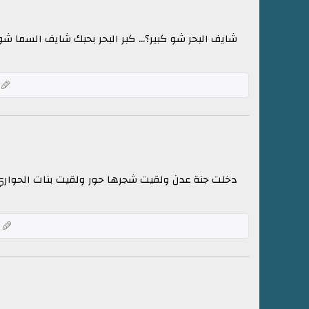
شايف البحر شو كبير؟... كبر البحر بحبك شايف السما شو 
دخلت جنة عدن ولقيت شجرها حور ولقيت بنات الحواري ب
ك