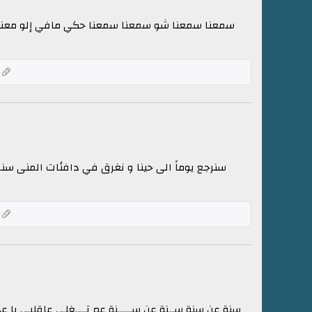
سمعنا سمعنا شو سمعنا سمعنا حكي مافي إلو معنى اسمع
ك
سنرجع يوماً الى حينا و نغرق في دافئات المنى سنرج
ك
سنة عن سنة ســنة عن ســـــنة عم تــــغلى عاقلبي يا ع