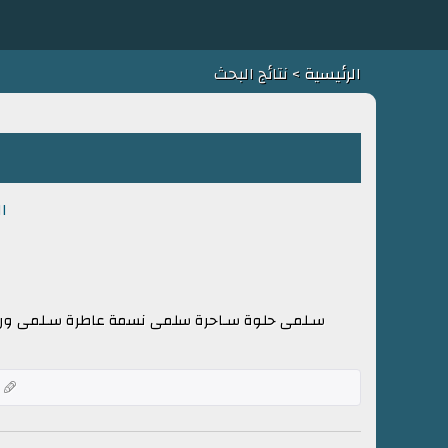
الرئيسية
> نتائج البحث
ا
سـلمى حلوة سـاحرة سلمى نسمة عاطرة سـلمى وردة ز
ك