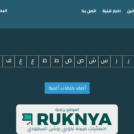
البح
نين
اخبار فنية
اتصل بنا
ر
ز
س
ش
ص
ض
ط
ظ
ع
غ
ف
أضف كلمات أغنية
الموقع برعاية:
احصائيات فريدة لدوري روشن السعودي