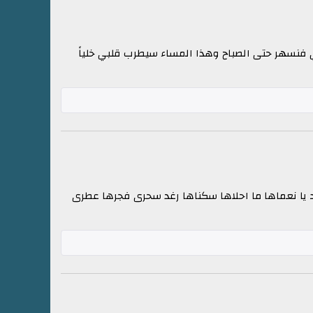
 فنسهر حتى الصباح وهذا المساء سيطرب قلبي خلياً
رد يا نعماها ما احلاها سكناها رغد سحرى فجرها عطرى