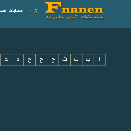
حسابات الفنا
i
ا
ب
ت
ث
ج
ح
خ
د
ذ