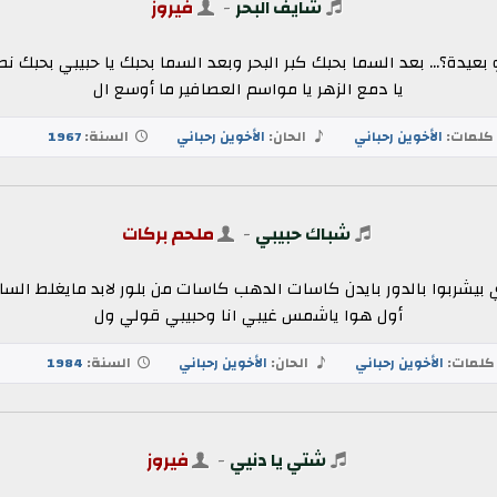
شايف البحر
-
فيروز
بعيدة؟... بعد السما بحبك كبر البحر وبعد السما بحبك يا حبيبي بحبك نطر
يا دمع الزهر يا مواسم العصافير ما أوسع ال
كلمات:
الأخوين رحباني
الحان:
الأخوين رحباني
السنة:
1967
شباك حبيبي
-
ملحم بركات
يشربوا بالدور بايدن كاسات الدهب كاسات من بلور لابد مايغلط السا
أول هوا ياشمس غيبي انا وحبيبي قولي ول
لمات:
الأخوين رحباني
الحان:
الأخوين رحباني
السنة:
1984
شتي يا دنيي
-
فيروز