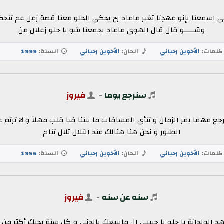
نا بإنو عهدِنا تغير ماعاد رح يحكي الحلو معنا قصة زعل عم تنحكى و
وشـــــو قال قال الهوى ماعاد يجمعنا شو يا حلو زعلان من
لمات:
الأخوين رحباني
الحان:
الأخوين رحباني
السنة:
1999
سنرجع يوما
-
فيروز
ع مهما يمر الزمان و تنأى المسافات ما بيننا فيا قلب مهلآ و لا ترتم ع
الطيور و نحن هنا هنالك عند التلال تلال تنام
لمات:
الأخوين رحباني
الحان:
الأخوين رحباني
السنة:
1956
سنه عن سنه
-
فيروز
هد الولدانة يا حلو يا حبيبي ال ماببيعك بالدني و كل سنة بحبك أكتر من 