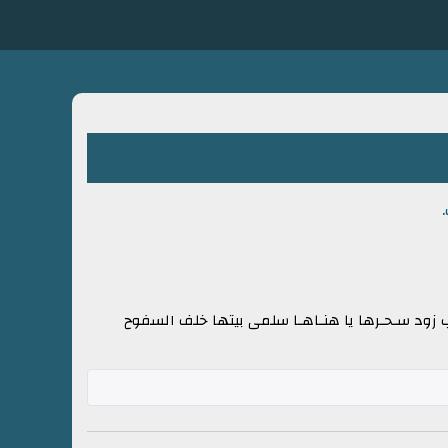
 زود سـحـرها يا هنـاهـا سلمى بيتها خلف السفوح