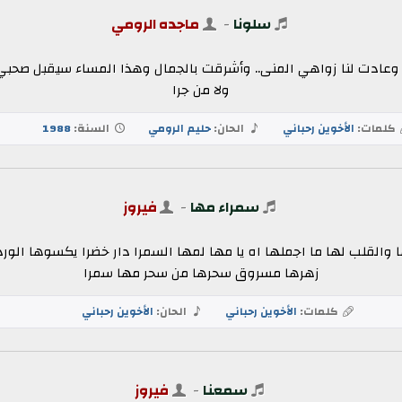
سلونا
-
ماجده الرومي
ا وعادت لنا زواهي المنى.. وأشرقت بالجمال وهذا المساء سيقبل صحبي
ولا من جرا
كلمات:
الأخوين رحباني
الحان:
حليم الرومي
السنة:
1988
سمراء مها
-
فيروز
 والقلب لها ما اجملها اه يا مها لمها السمرا دار خضرا يكسوها الو
زهرها مسروق سحرها من سحر مها سمرا
كلمات:
الأخوين رحباني
الحان:
الأخوين رحباني
سمعنا
-
فيروز