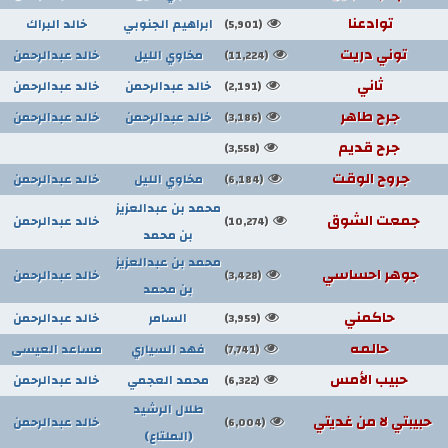
توادعنا
ابراهيم الجنوبي
خالد البراك
(5,901)
توني دريت
مخاوي الليل
خالد عبدالرحمن
(11,224)
ثاني
خالد عبدالرحمن
خالد عبدالرحمن
(2,191)
جرح طاهر
خالد عبدالرحمن
خالد عبدالرحمن
(3,186)
جرح قديم
(3,558)
جروح الوقت
مخاوي الليل
خالد عبدالرحمن
(6,184)
محمد بن عبدالعزيز
جمعت الشوق
خالد عبدالرحمن
(10,274)
بن محمد
محمد بن عبدالعزيز
جوهر احساسي
خالد عبدالرحمن
(3,428)
بن محمد
حاكمني
السامر
خالد عبدالرحمن
(3,959)
حالمه
فهد السياري
مساعد العيسى
(7,741)
حبيب الأمس
محمد العجمي
خالد عبدالرحمن
(6,322)
طلال الرشيد
حبيبتي لا من غديتي
خالد عبدالرحمن
(6,004)
(الملتاع)