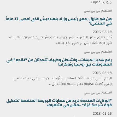
جيوب الفقراء؟
المصدر: بي بي سي
من هو طارق رحمن رئيس وزراء بنغلاديش الذي أمضى 17 عاماً
في المنفى؟
2026-02-18
أدى طارق رحمن اليمين كرئيس وزراء لبنغلاديش في 17 فبراير/شباط، بعد
فوز حزبه بنغلاديش الوطني الذي ينتم...
المصدر: بي بي سي
رغم هدير الجبهات.. واشنطن وكييف تتحدثان عن "تقدم" في
المفاوضات بين روسيا وأوكرانيا
2026-02-18
اليوم الثاني من محادثات السلام بين أوكرانيا وروسيا في جنيف انتهى،
وهي أحدث محاولة دبلوماسية لوقف الق...
المصدر: بي بي سي
"الولايات المتحدة تريد من عصابات الجريمة المنظمة تشكيل
قوة شرطة غزة" -مقال في التلغراف
2026-02-18