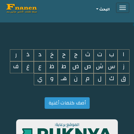
Toggle
البحث
navigation
i
ا
ب
ت
ث
ج
ح
خ
د
ذ
ر
ز
س
ش
ص
ض
ط
ظ
ع
غ
ف
ق
ك
ل
م
ن
هـ
و
ي
أضف كلمات أغنية
الموقع برعاية: