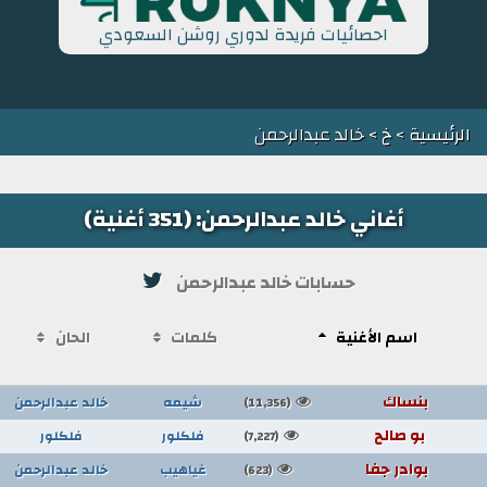
احصائيات فريدة لدوري روشن السعودي
الرئيسية
>
خ
> خالد عبدالرحمن
أغاني خالد عبدالرحمن: (351 أغنية)
حسابات خالد عبدالرحمن
اسم الأغنية
كلمات
الحان
بنساك
شيمه
خالد عبدالرحمن
(11,356)
بو صالح
فلكلور
فلكلور
(7,227)
بوادر جفا
غياهيب
خالد عبدالرحمن
(623)