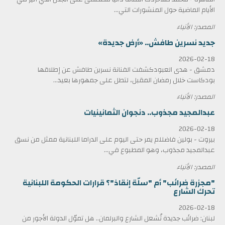
الأيام الماضية حول المنشورات التي...
المصدر: الأنباء
جديد نسرين طافش.. «أرض جديدة»
2026-02-18
دمشق - هدى العبودكشفت الفنانة نسرين طافش عن إطلاقها
بودكاست خلال رمضان المقبل، لتطل على جمهورها بعيد...
المصدر: الأنباء
عبدالمجيد مجذوب.. دنجوان الثمانينيات
2026-02-18
بيروت - بولين فاضللم يمر حتى اليوم على الدراما اللبنانية ممثل من نسق
عبدالمجيد مجذوب، وهو المطبوع في...
المصدر: الأنباء
"مجزرة ضرائب" أم "سلّة إنقاذ"؟ قرارات الحكومة اللبنانية
تحرك الشارع
2026-02-18
لبنان: ضرائب جديدة تُشعل الشارع والبرلمان.. هل تموّل الدولة الأجور من