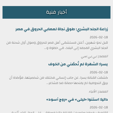
أخبار فنية
زراعة الجلد البشري: طوق نجاة لمصابي الحروق في مصر
2026-02-18
قبل نحو شهرين، أعلن مستشفى أهل مصر للحروق وصول أول شحنة من
الجلد البشري المجمد إلى البلاد، في خطوة و...
المصدر: بي بي سي
يسرا: الشهرة لم تُحصّني من الخوف
2026-02-18
كشفت الفنانة يسرا، عن جانب إنساني مختلف من شخصيتها، مؤكدة أن
بريق النجومية لم يمنحها حصانة ضد مشاعر...
المصدر: الأنباء
داليا: استنوا «ليلى» في «روج أسود»
2026-02-18
القاهرة - محمد صلاحردت الفنانة داليا مصطفى على الجدل الذي أثير في