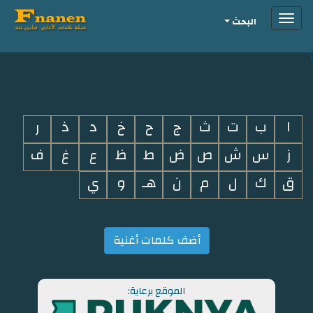
Toggle
البحث
navigation
i
ا
ب
ت
ث
ج
ح
خ
د
ذ
ر
ز
س
ش
ص
ض
ط
ظ
ع
غ
ف
ق
ك
ل
م
ن
هـ
و
ي
أضف كلمات أغنية
الموقع برعاية: