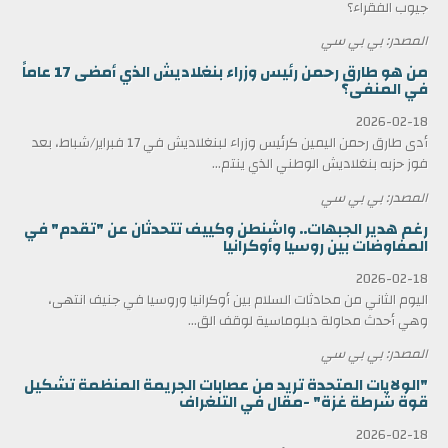
جيوب الفقراء؟
المصدر: بي بي سي
من هو طارق رحمن رئيس وزراء بنغلاديش الذي أمضى 17 عاماً
في المنفى؟
2026-02-18
أدى طارق رحمن اليمين كرئيس وزراء لبنغلاديش في 17 فبراير/شباط، بعد
فوز حزبه بنغلاديش الوطني الذي ينتم...
المصدر: بي بي سي
رغم هدير الجبهات.. واشنطن وكييف تتحدثان عن "تقدم" في
المفاوضات بين روسيا وأوكرانيا
2026-02-18
اليوم الثاني من محادثات السلام بين أوكرانيا وروسيا في جنيف انتهى،
وهي أحدث محاولة دبلوماسية لوقف الق...
المصدر: بي بي سي
"الولايات المتحدة تريد من عصابات الجريمة المنظمة تشكيل
قوة شرطة غزة" -مقال في التلغراف
2026-02-18