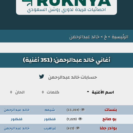
احصائيات فريدة لدوري روشن السعودي
الرئيسية
>
خ
> خالد عبدالرحمن
أغاني خالد عبدالرحمن: (351 أغنية)
حسابات خالد عبدالرحمن
اسم الأغنية
كلمات
الحان
بنساك
شيمه
خالد عبدالرحمن
(11,359)
بو صالح
فلكلور
فلكلور
(7,229)
بوادر جفا
غياهيب
خالد عبدالرحمن
(623)