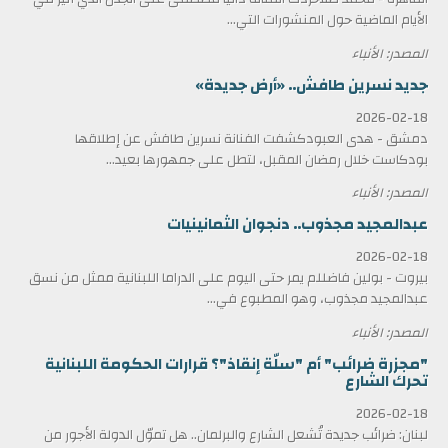
الأيام الماضية حول المنشورات التي...
المصدر: الأنباء
جديد نسرين طافش.. «أرض جديدة»
2026-02-18
دمشق - هدى العبودكشفت الفنانة نسرين طافش عن إطلاقها
بودكاست خلال رمضان المقبل، لتطل على جمهورها بعيد...
المصدر: الأنباء
عبدالمجيد مجذوب.. دنجوان الثمانينيات
2026-02-18
بيروت - بولين فاضللم يمر حتى اليوم على الدراما اللبنانية ممثل من نسق
عبدالمجيد مجذوب، وهو المطبوع في...
المصدر: الأنباء
"مجزرة ضرائب" أم "سلّة إنقاذ"؟ قرارات الحكومة اللبنانية
تحرك الشارع
2026-02-18
لبنان: ضرائب جديدة تُشعل الشارع والبرلمان.. هل تموّل الدولة الأجور من