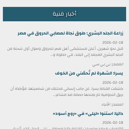
أخبار فنية
زراعة الجلد البشري: طوق نجاة لمصابي الحروق في مصر
2026-02-18
قبل نحو شهرين، أعلن مستشفى أهل مصر للحروق وصول أول شحنة من
الجلد البشري المجمد إلى البلاد، في خطوة و...
المصدر: بي بي سي
يسرا: الشهرة لم تُحصّني من الخوف
2026-02-18
كشفت الفنانة يسرا، عن جانب إنساني مختلف من شخصيتها، مؤكدة أن
بريق النجومية لم يمنحها حصانة ضد مشاعر...
المصدر: الأنباء
داليا: استنوا «ليلى» في «روج أسود»
2026-02-18
القاهرة - محمد صلاحردت الفنانة داليا مصطفى على الجدل الذي أثير في