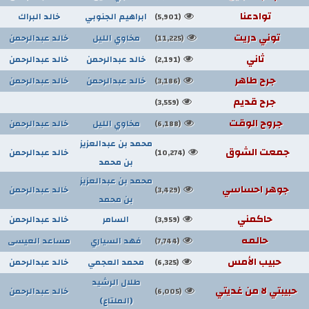
توادعنا
ابراهيم الجنوبي
خالد البراك
(5,901)
توني دريت
مخاوي الليل
خالد عبدالرحمن
(11,225)
ثاني
خالد عبدالرحمن
خالد عبدالرحمن
(2,191)
جرح طاهر
خالد عبدالرحمن
خالد عبدالرحمن
(3,186)
جرح قديم
(3,559)
جروح الوقت
مخاوي الليل
خالد عبدالرحمن
(6,188)
محمد بن عبدالعزيز
جمعت الشوق
خالد عبدالرحمن
(10,274)
بن محمد
محمد بن عبدالعزيز
جوهر احساسي
خالد عبدالرحمن
(3,429)
بن محمد
حاكمني
السامر
خالد عبدالرحمن
(3,959)
حالمه
فهد السياري
مساعد العيسى
(7,744)
حبيب الأمس
محمد العجمي
خالد عبدالرحمن
(6,325)
طلال الرشيد
حبيبتي لا من غديتي
خالد عبدالرحمن
(6,005)
(الملتاع)