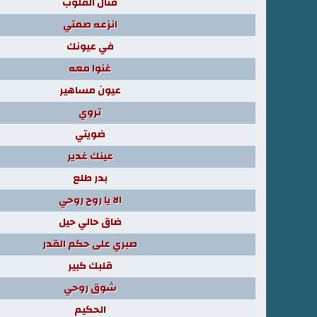
قتال القلوب
انزعه صمتي
في عيونك
غنوا معه
عيون مساهير
تروي
ضويتي
عينك غدير
بدر طلع
الا يا روح روحي
ضاق حالي حيل
صبري على حكم القدر
قلبك كبير
شوق روحي
الحكيم