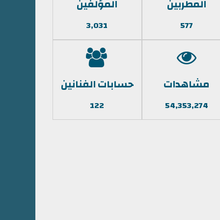
المطربين
المؤلفين
3,031
577
مشاهدات
حسابات الفنانين
122
54,353,274