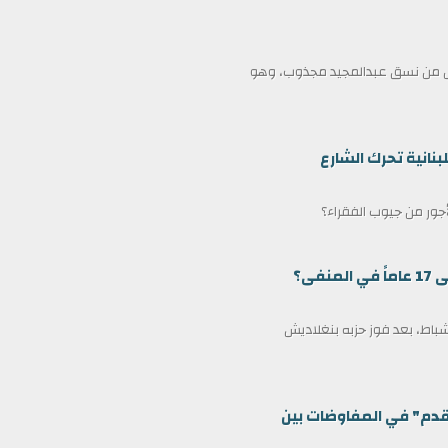
ممثل من نسق عبدالمجيد مجذوب، وهو
بنانية تحرك الشارع
لأجور من جيوب الفقراء؟
ى؟
مين كرئيس وزراء لبنغلاديش في 17 فبراير/شباط، بعد فوز حزبه بنغلاديش
قدم" في المفاوضات بين