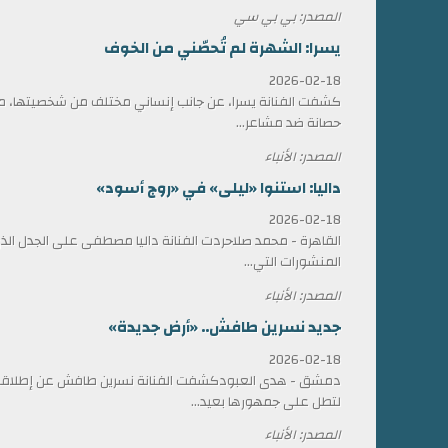
المصدر: بي بي سي
يسرا: الشهرة لم تُحصّني من الخوف
2026-02-18
كشفت الفنانة يسرا، عن جانب إنساني مختلف من شخصيتها، مؤ
حصانة ضد مشاعر...
المصدر: الأنباء
داليا: استنوا «ليلى» في «روج أسود»
2026-02-18
القاهرة - محمد صلاحردت الفنانة داليا مصطفى على الجدل الذي 
المنشورات التي...
المصدر: الأنباء
جديد نسرين طافش.. «أرض جديدة»
2026-02-18
دمشق - هدى العبودكشفت الفنانة نسرين طافش عن إطلاقها
لتطل على جمهورها بعيد...
المصدر: الأنباء