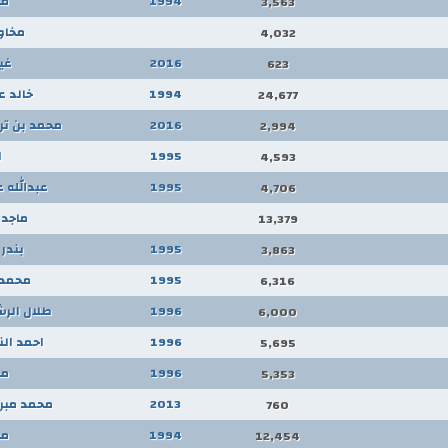
1994
مج
3,563
مخاو
4,032
2016
غي
623
1994
خالد ع
24,677
2016
محمد بن تر
2,994
1995
ا
4,593
1995
عبدالله 
4,706
ماجد 
13,379
1995
بندر
3,863
1995
محمد 
6,316
1996
طلال الرش
6,000
1996
احمد الن
5,695
1996
مج
5,353
2013
محمد مبر
760
1994
مج
12,454