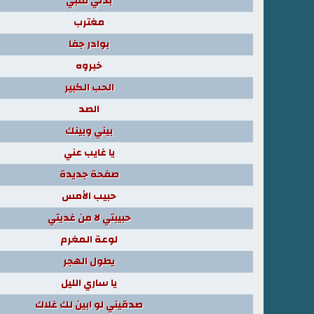
بدلي قلبي
مغترب
بوادر جفا
خبروه
الحب الكبير
الصد
بيني وبينك
يا غايب عني
صفحة جديدة
حبيب الأمس
حبيبتي لا من غديتي
لوعة المغرم
يطول الهجر
يا ساري الليل
صدقيني لو ابين لك غلاك