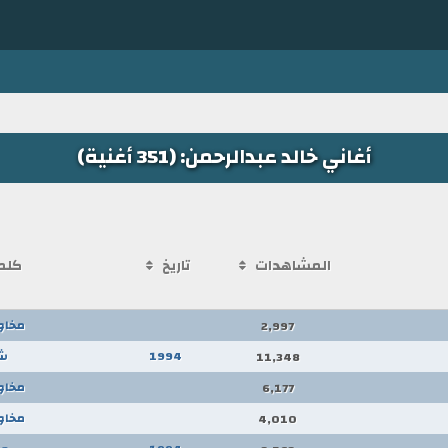
أغاني خالد عبدالرحمن: (351 أغنية)
المشاهدات
تاريخ
كلم
مخاو
2,997
1994
ش
11,348
مخاو
6,177
مخاو
4,010