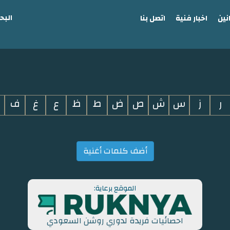
البح
نين
اخبار فنية
اتصل بنا
ر
ز
س
ش
ص
ض
ط
ظ
ع
غ
ف
أضف كلمات أغنية
الموقع برعاية:
احصائيات فريدة لدوري روشن السعودي