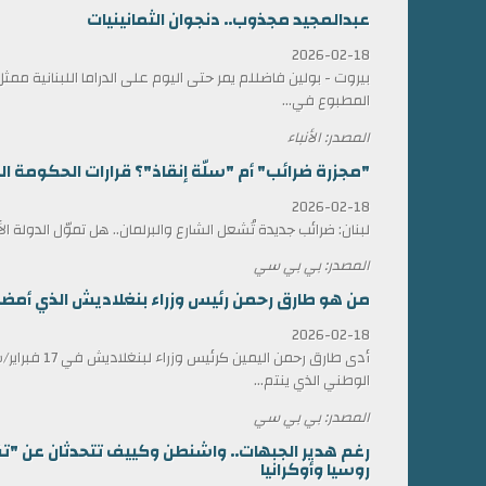
عبدالمجيد مجذوب.. دنجوان الثمانينيات
2026-02-18
بيروت - بولين فاضللم يمر حتى اليوم على الدراما اللبنانية 
المطبوع في...
المصدر: الأنباء
"مجزرة ضرائب" أم "سلّة إنقاذ"؟ قرارات الحكومة الل
2026-02-18
لبنان: ضرائب جديدة تُشعل الشارع والبرلمان.. هل تموّل الدولة ا
المصدر: بي بي سي
من هو طارق رحمن رئيس وزراء بنغلاديش الذي أمضى 17 عاماً في المنف
2026-02-18
أدى طارق رحمن الي
الوطني الذي ينتم...
المصدر: بي بي سي
رغم هدير الجبهات.. واشنطن وكييف تتحدثان عن "ت
روسيا وأوكرانيا