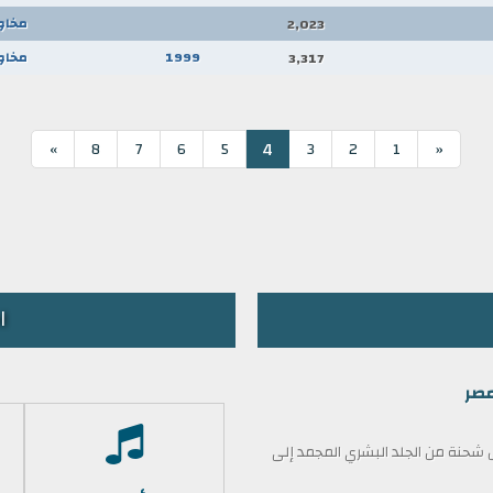
مخاو
2,023
1999
مخاو
3,317
4
»
8
7
6
5
3
2
1
«
ا
مصر
حنة من الجلد البشري المجمد إلى