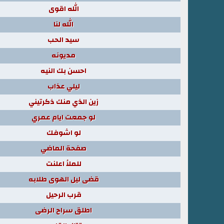
الله اقوى
الله لنا
سيد الحب
مديونه
احسن بك النيه
ليلي عذاب
زين الذي منك ذكرتيني
لو جمعت ايام عمري
لو اشوفك
صفحة الماضي
للملأ اعلنت
قضى ليل الهوى طلابه
قرب الرحيل
اطلق سراح الرضى