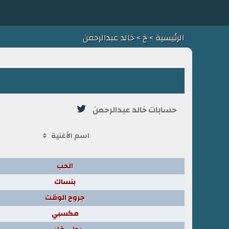
الرئيسية
>
خ
> خالد عبدالرحمن
حسابات خالد عبدالرحمن
اسم الأغنية
الحب
بنساك
جروح الوقت
مكسبي