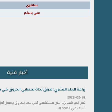
سافري
على بابكم
أخبار فنية
زراعة الجلد البشري: طوق نجاة لمصابي الحروق في 
2026-02-18
قبل نحو شهرين، أعلن مستشفى أهل مصر للحروق وصول أول ش
البلاد، في خطوة و...