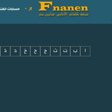
حسابات الفنا
i
ا
ب
ت
ث
ج
ح
خ
د
ذ