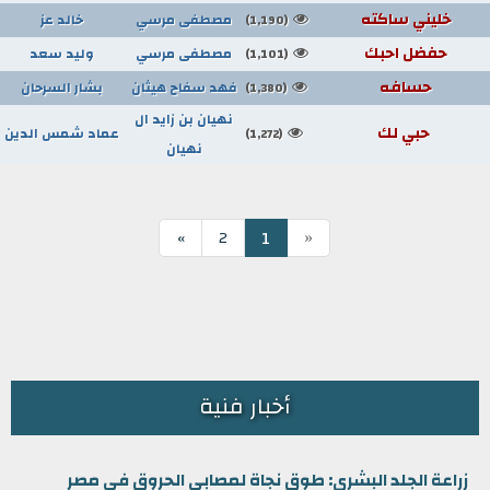
خليني ساكته
مصطفى مرسي
خالد عز
(1,190)
حفضل احبك
مصطفى مرسي
وليد سعد
(1,101)
حسافه
فهد سفاح هيثان
بشار السرحان
(1,380)
نهيان بن زايد ال
حبي لك
عماد شمس الدين
(1,272)
نهيان
«
1
»
2
أخبار فنية
زراعة الجلد البشري: طوق نجاة لمصابي الحروق في مصر