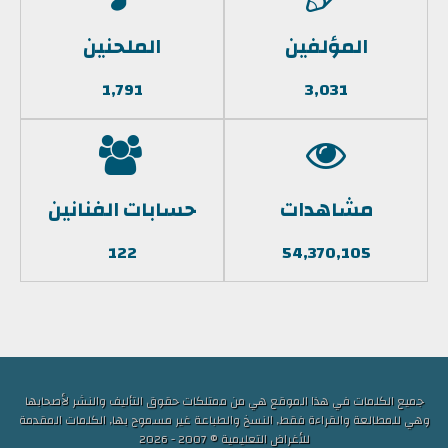
المؤلفين
الملحنين
1,791
3,031
مشاهدات
حسابات الفنانين
122
54,370,105
جميع الكلمات في هذا الموقع هي من ممتلكات حقوق التأليف والنشر لأصحابها
وهي للمطالعة والقراءة فقط, النسخ والطباعة غير مسموح بها, الكلمات المقدمة
للأغراض التعليمية © 2007 - 2026