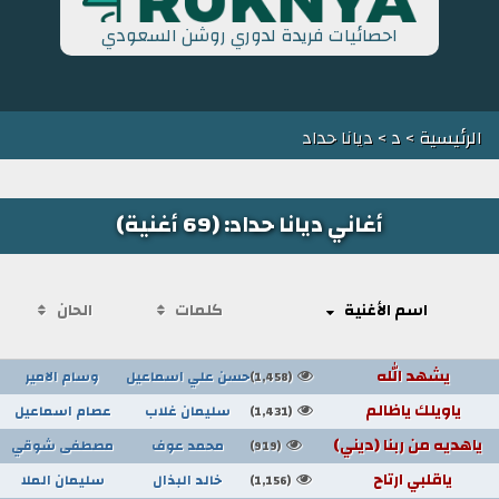
احصائيات فريدة لدوري روشن السعودي
الرئيسية
>
د
> ديانا حداد
أغاني ديانا حداد: (69 أغنية)
اسم الأغنية
كلمات
الحان
يشهد الله
حسن علي اسماعيل
وسام الامير
(1,458)
ياويلك ياظالم
سليمان غلاب
عصام اسماعيل
(1,431)
ياهديه من ربنا (ديني)
محمد عوف
مصطفى شوقي
(919)
ياقلبي ارتاح
خالد البذال
سليمان الملا
(1,156)