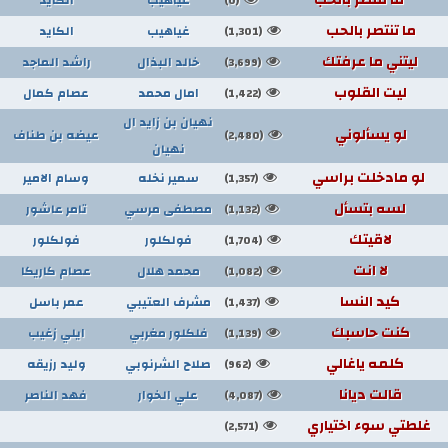
(0)
ما تنتصر بالحب
غياهيب
الكايد
(1,301)
ليتني ما عرفتك
خالد البذال
راشد الماجد
(3,699)
ليت القلوب
امال محمد
عصام كمال
(1,422)
نهيان بن زايد ال
لو يسألوني
عيضه بن طناف
(2,480)
نهيان
لو مادخلت براسي
سمير نخله
وسام الامير
(1,357)
لسه بتسأل
مصطفى مرسي
تامر عاشور
(1,132)
لاقيتك
فولكلور
فولكلور
(1,704)
لا انت
محمد هلال
عصام كاريكا
(1,082)
كيد النسا
مشرف العتيبي
عمر باسل
(1,437)
كنت حاسبك
فلكلور مغربي
ايلي زغيب
(1,139)
كلمه ياغالي
صلاح الشرنوبي
وليد رزيقه
(962)
قالت ديانا
علي الخوار
فهد الناصر
(4,087)
غلطتي سوء اختياري
(2,571)