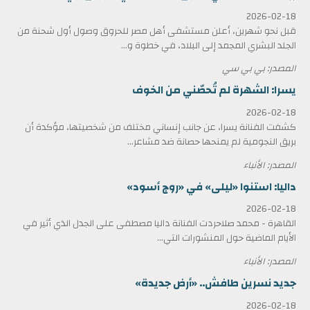
2026-02-18
قبل نحو شهرين، أعلن مستشفى أهل مصر للحروق وصول أول شحنة من
الجلد البشري المجمد إلى البلاد، في خطوة و...
المصدر: بي بي سي
يسرا: الشهرة لم تُحصّني من الخوف
2026-02-18
كشفت الفنانة يسرا، عن جانب إنساني مختلف من شخصيتها، مؤكدة أن
بريق النجومية لم يمنحها حصانة ضد مشاعر...
المصدر: الأنباء
داليا: استنوا «ليلى» في «روج أسود»
2026-02-18
القاهرة - محمد صلاحردت الفنانة داليا مصطفى على الجدل الذي أثير في
الأيام الماضية حول المنشورات التي...
المصدر: الأنباء
جديد نسرين طافش.. «أرض جديدة»
2026-02-18