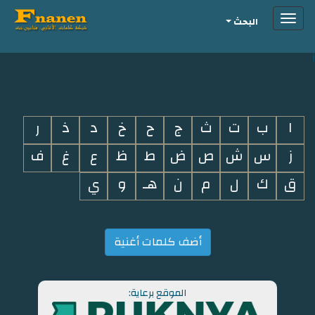
Toggle
البحث
navigation
i
ا
ب
ت
ث
ج
ح
خ
د
ذ
ر
ز
س
ش
ص
ض
ط
ظ
ع
غ
ف
ق
ك
ل
م
ن
هـ
و
ي
أضف كلمات أغنية
الموقع برعاية: