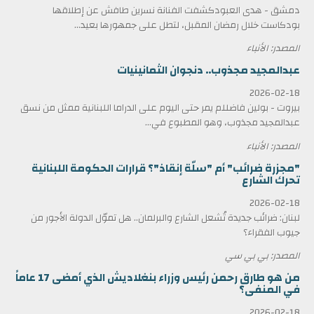
دمشق - هدى العبودكشفت الفنانة نسرين طافش عن إطلاقها
بودكاست خلال رمضان المقبل، لتطل على جمهورها بعيد...
المصدر: الأنباء
عبدالمجيد مجذوب.. دنجوان الثمانينيات
2026-02-18
بيروت - بولين فاضللم يمر حتى اليوم على الدراما اللبنانية ممثل من نسق
عبدالمجيد مجذوب، وهو المطبوع في...
المصدر: الأنباء
"مجزرة ضرائب" أم "سلّة إنقاذ"؟ قرارات الحكومة اللبنانية
تحرك الشارع
2026-02-18
لبنان: ضرائب جديدة تُشعل الشارع والبرلمان.. هل تموّل الدولة الأجور من
جيوب الفقراء؟
المصدر: بي بي سي
من هو طارق رحمن رئيس وزراء بنغلاديش الذي أمضى 17 عاماً
في المنفى؟
2026-02-18