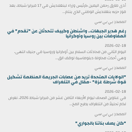
أدى طارق رحمن اليمين كرئيس وزراء لبنغلاديش في 17 فبراير/شباط، بعد
فوز حزبه بنغلاديش الوطني الذي ينتم...
المصدر: بي بي سي
رغم هدير الجبهات.. واشنطن وكييف تتحدثان عن "تقدم" في
المفاوضات بين روسيا وأوكرانيا
2026-02-18
اليوم الثاني من محادثات السلام بين أوكرانيا وروسيا في جنيف انتهى،
وهي أحدث محاولة دبلوماسية لوقف الق...
المصدر: بي بي سي
"الولايات المتحدة تريد من عصابات الجريمة المنظمة تشكيل
قوة شرطة غزة" -مقال في التلغراف
2026-02-18
في عناوين الصحف ليوم الأربعاء الثامن عشر من فبراير/شباط 2026، نعرض
لكم تحليلاً من التلغراف يطرح المخ...
المصدر: بي بي سي
"كان يصف بناتنا بالجواري"