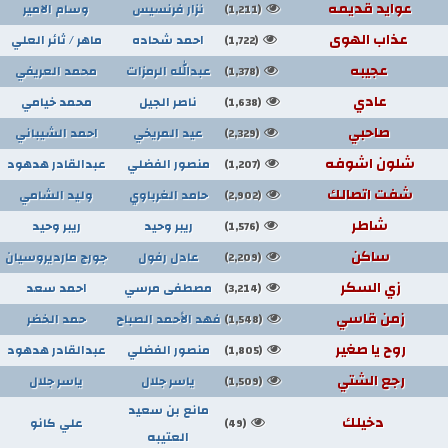
عوايد قديمه
نزار فرنسيس
وسام الامير
(1,211)
عذاب الهوى
احمد شحاده
ماهر / ثائر العلي
(1,722)
عجيبه
عبدالله الرمزات
محمد العريفي
(1,378)
عادي
ناصر الجيل
محمد خيامي
(1,638)
صاحبي
عيد المريخي
احمد الشيباني
(2,329)
شلون اشوفه
منصور الفضلي
عبدالقادر هدهود
(1,207)
شفت اتصالك
حامد الغرباوي
وليد الشامي
(2,902)
شاطر
ريبر وحيد
ريبر وحيد
(1,576)
ساكن
عادل رفول
جورج مارديروسيان
(2,209)
زي السكر
مصطفى مرسي
احمد سعد
(3,214)
زمن قاسي
فهد الأحمد الصباح
حمد الخضر
(1,548)
روح يا صغير
منصور الفضلي
عبدالقادر هدهود
(1,805)
رجع الشتي
ياسر جلال
ياسر جلال
(1,509)
مانع بن سعيد
دخيلك
علي كانو
(49)
العتيبه