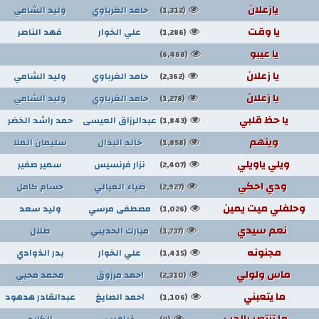
يازعلان
حامد الغرباوي
وليد الشامي
(1,312)
يا وقت
علي الخوار
فهد الناصر
(1,286)
يا عيبو
(6,468)
يا زعلان
حامد الغرباوي
وليد الشامي
(2,362)
يا زعلان
حامد الغرباوي
وليد الشامي
(1,278)
يا حظ قلبي
عبدالرزاق العيسى
حمد راشد الخضر
(1,843)
وينهم
خالد البذال
سليمان الملا
(1,858)
ويلي ياويلي
نزار فرنسيس
سمير صفير
(2,407)
ودي احكي
ضياء الميالي
حسام كامل
(2,927)
وحلفلي ميت يمين
مصطفى مرسي
وليد سعد
(1,026)
نعم سيدي
مبارك الحديبي
طلال
(1,737)
مجنونه
علي الخوار
بدر الذوادي
(1,415)
ماس ولولي
احمد مرزوق
محمد محيي
(2,310)
ما يتعبني
احمد الصايغ
عبدالقادر هدهود
(1,106)
ما تنتصر بالحب
غياهيب
الكايد