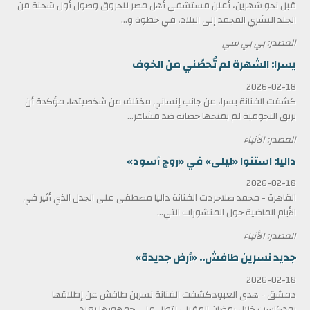
قبل نحو شهرين، أعلن مستشفى أهل مصر للحروق وصول أول شحنة من
الجلد البشري المجمد إلى البلاد، في خطوة و...
المصدر: بي بي سي
يسرا: الشهرة لم تُحصّني من الخوف
2026-02-18
كشفت الفنانة يسرا، عن جانب إنساني مختلف من شخصيتها، مؤكدة أن
بريق النجومية لم يمنحها حصانة ضد مشاعر...
المصدر: الأنباء
داليا: استنوا «ليلى» في «روج أسود»
2026-02-18
القاهرة - محمد صلاحردت الفنانة داليا مصطفى على الجدل الذي أثير في
الأيام الماضية حول المنشورات التي...
المصدر: الأنباء
جديد نسرين طافش.. «أرض جديدة»
2026-02-18
دمشق - هدى العبودكشفت الفنانة نسرين طافش عن إطلاقها
بودكاست خلال رمضان المقبل، لتطل على جمهورها بعيد...