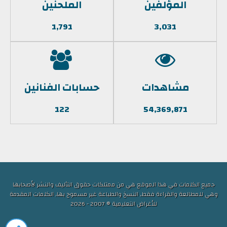
المؤلفين
الملحنين
1,791
3,031
مشاهدات
حسابات الفنانين
122
54,369,871
جميع الكلمات في هذا الموقع هي من ممتلكات حقوق التأليف والنشر لأصحابها
وهي للمطالعة والقراءة فقط, النسخ والطباعة غير مسموح بها, الكلمات المقدمة
للأغراض التعليمية © 2007 - 2026