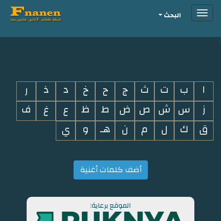
Toggle
البحث
navigation
i
ا
ب
ت
ث
ج
ح
خ
د
ذ
ر
ز
س
ش
ص
ض
ط
ظ
ع
غ
ف
ق
ك
ل
م
ن
هـ
و
ي
أضف كلمات أغنية
الموقع برعاية: