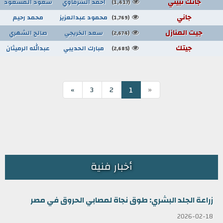
جانك تبيني
احمد الشرقاوي
سعود المسعود
(1,417)
جاني
محمود عبدالعزيز
محمد رحيم
(1,769)
جيت المنازل
سعد الخريجي
صالح الشهري
(2,674)
جيتك
مبارك الحديبي
عبدالله الرميثان
(2,685)
«
1
»
3
2
أخبار فنية
زراعة الجلد البشري: طوق نجاة لمصابي الحروق في مصر
2026-02-18