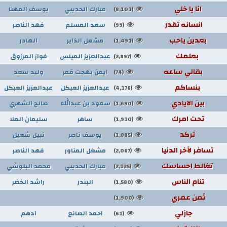
انا يا خلي
مبارك الحديبي
يوسف المهنا
(8,101)
انسانه تقدر
سعد المسلم
فهد الناصر
(99)
بعدين ياحب
مشعل الذاير
الهادر
(1,491)
بعلمك
عبدالعزيز الميلس
فواز المرزوق
(2,897)
بقالي ساعه
ايمن بهجت قمر
وليد سعد
(74)
بنساكم
عبدالعزيز العبكل
عبدالعزيز العبكل
(4,176)
بين الايادي
سعود بن عبدالله
صالح الشهري
(1,690)
تحت امرك
ساهر
سليمان الملا
(1,910)
تركد
يوسف ناصر
نبيل شعيل
(1,885)
تسافر لآخر الدنيا
مشغل المناور
فهد الناصر
(2,067)
تغالط احساسك
مبارك الحديبي
محمد البلوشي
(2,125)
تنام الناس
البندر
راشد الخضر
(1,580)
ثمن عمري
(1,900)
جازلي
احمد الصانع
ادهم
(61)