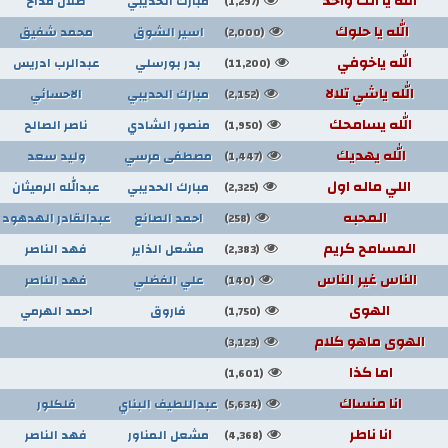
الله يا انت واحد
مبارك الحديبي
طلال مداح
(1,297)
الله يا حلوك
اسير الشوق
محمد شفيق
(2,000)
الله ياخوفي
بدر بورسلي
عبدالرب ادريس
(11,200)
الله ياشي تلالا
مبارك الحديبي
الاحسائي
(2,152)
الله يسامحك
منصور الشادي
ناصر الصالح
(1,950)
الله يهديك
مصطفى مرسي
وليد سعد
(1,447)
اللي ماله اول
مبارك الحديبي
عبدالله الرميثان
(2,325)
المحبه
احمد الصانع
عبدالقادر الهدهود
(258)
المسامح كريم
مشعل الذاير
فهد الناصر
(2,383)
الناس غير الناس
علي الفضلي
فهد الناصر
(140)
الهوى
فاروق
احمد الهرمي
(1,750)
الهوى ماهو كلام
(3,123)
اما كذا
(1,601)
انا منساك
عبداللطيف البناي
فلكلور
(5,634)
انا ناطر
مشعل المناور
فهد الناصر
(4,368)