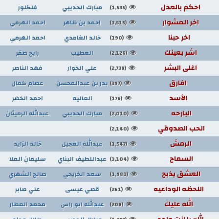
احكم بالعدل
مبارك الحديبي
فلكلور
(1,535)
اخر المشوار
احمد بن ظاهر
احمد الهرمي
(3,515)
اخر حبنا
خالد الغامدي
احمد الهرمي
(190)
اشر بعينك
العطيب
رابح صقر
(2,126)
اغلى البشر
علي الخوار
فهد الناصر
(2,738)
افارق
بدر بن عبدالمحسن
عصام كمال
(397)
الأسد
العاليه
احمد الخضر
(176)
البارحه
مبارك الحديبي
عبدالله الرميثان
(2,010)
الحب الصدوقي
(2,140)
الرمش
عبدالله العجيل
خالد الزايد
(1,547)
السماح
عبداللطيف البناي
سليمان الملا
(3,104)
العشق يذبح
سعد الخريجي
صالح الشهري
(1,981)
اللحظه الوداعيه
قصي عيسى
علي صابر
(261)
الله عليك
عبدالله ابو راس
محمد العطار
(208)