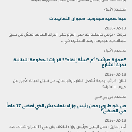
المصدر: الأنباء
عبدالمجيد مجذوب.. دنجوان الثمانينيات
2026-02-18
بيروت - بولين فاضللم يمر حتى اليوم على الدراما اللبنانية ممثل من نسق
عبدالمجيد مجذوب، وهو المطبوع في...
المصدر: الأنباء
"مجزرة ضرائب" أم "سلّة إنقاذ"؟ قرارات الحكومة اللبنانية
تحرك الشارع
2026-02-18
لبنان: ضرائب جديدة تُشعل الشارع والبرلمان.. هل تموّل الدولة الأجور من
جيوب الفقراء؟
المصدر: بي بي سي
من هو طارق رحمن رئيس وزراء بنغلاديش الذي أمضى 17 عاماً
في المنفى؟
2026-02-18
أدى طارق رحمن اليمين كرئيس وزراء لبنغلاديش في 17 فبراير/شباط، بعد