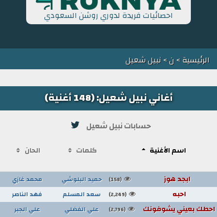
احصائيات فريدة لدوري روشن السعودي
الرئيسية
>
ن
> نبيل شعيل
أغاني نبيل شعيل: (148 أغنية)
حسابات نبيل شعيل
اسم الأغنية
كلمات
الحان
ابجد هوز
حميد البلوشي
محمد غازي
(158)
احبه
سعد المسلم
فهد الناصر
(2,249)
احطك بعيني يشوفونك
علي الفضلي
علي الجبر
(2,796)