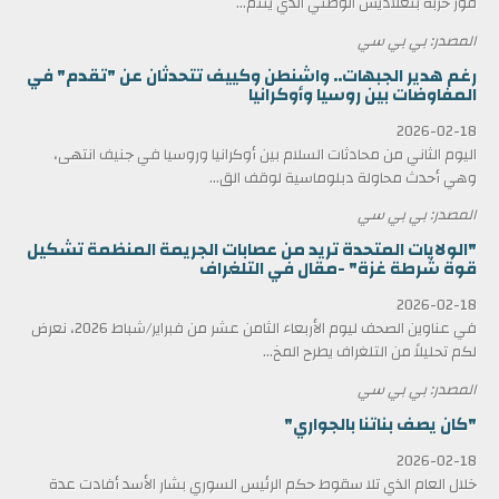
فوز حزبه بنغلاديش الوطني الذي ينتم...
المصدر: بي بي سي
رغم هدير الجبهات.. واشنطن وكييف تتحدثان عن "تقدم" في
المفاوضات بين روسيا وأوكرانيا
2026-02-18
اليوم الثاني من محادثات السلام بين أوكرانيا وروسيا في جنيف انتهى،
وهي أحدث محاولة دبلوماسية لوقف الق...
المصدر: بي بي سي
"الولايات المتحدة تريد من عصابات الجريمة المنظمة تشكيل
قوة شرطة غزة" -مقال في التلغراف
2026-02-18
في عناوين الصحف ليوم الأربعاء الثامن عشر من فبراير/شباط 2026، نعرض
لكم تحليلاً من التلغراف يطرح المخ...
المصدر: بي بي سي
"كان يصف بناتنا بالجواري"
2026-02-18
خلال العام الذي تلا سقوط حكم الرئيس السوري بشار الأسد أفادت عدة