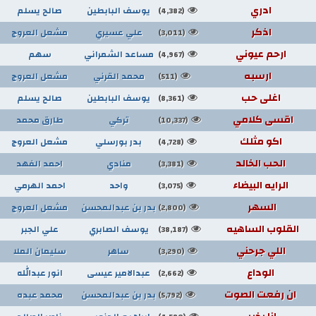
ادري
يوسف البابطين
صالح يسلم
(4,382)
اذكر
علي عسيري
مشعل العروج
(3,011)
ارحم عيوني
مساعد الشمراني
سهم
(4,967)
ارسبه
محمد القرني
مشعل العروج
(511)
اغلى حب
يوسف البابطين
صالح يسلم
(8,361)
اقسى كلامي
تركي
طارق محمد
(10,337)
اكو مثلك
بدر بورسلي
مشعل العروج
(4,728)
الحب الخالد
منادي
احمد الفهد
(3,381)
الرايه البيضاء
واحد
احمد الهرمي
(3,075)
السهر
بدر بن عبدالمحسن
مشعل العروج
(2,800)
القلوب الساهيه
يوسف الصابري
علي الجبر
(38,187)
اللي جرحني
ساهر
سليمان الملا
(3,290)
الوداع
عبدالامير عيسى
انور عبدالله
(2,662)
ان رفعت الصوت
بدر بن عبدالمحسن
محمد عبده
(5,792)