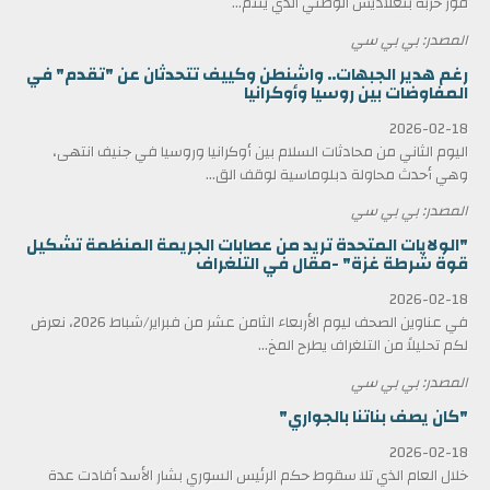
فوز حزبه بنغلاديش الوطني الذي ينتم...
المصدر: بي بي سي
رغم هدير الجبهات.. واشنطن وكييف تتحدثان عن "تقدم" في
المفاوضات بين روسيا وأوكرانيا
2026-02-18
اليوم الثاني من محادثات السلام بين أوكرانيا وروسيا في جنيف انتهى،
وهي أحدث محاولة دبلوماسية لوقف الق...
المصدر: بي بي سي
"الولايات المتحدة تريد من عصابات الجريمة المنظمة تشكيل
قوة شرطة غزة" -مقال في التلغراف
2026-02-18
في عناوين الصحف ليوم الأربعاء الثامن عشر من فبراير/شباط 2026، نعرض
لكم تحليلاً من التلغراف يطرح المخ...
المصدر: بي بي سي
"كان يصف بناتنا بالجواري"
2026-02-18
خلال العام الذي تلا سقوط حكم الرئيس السوري بشار الأسد أفادت عدة