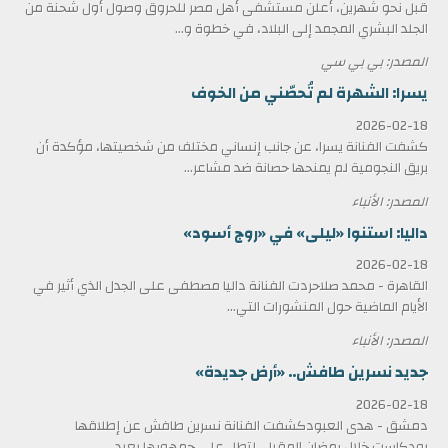
قبل نحو شهرين، أعلن مستشفى أهل مصر للحروق وصول أول شحنة من
الجلد البشري المجمد إلى البلاد، في خطوة و...
المصدر: بي بي سي
يسرا: الشهرة لم تُحصّني من الخوف
2026-02-18
كشفت الفنانة يسرا، عن جانب إنساني مختلف من شخصيتها، مؤكدة أن
بريق النجومية لم يمنحها حصانة ضد مشاعر...
المصدر: الأنباء
داليا: استنوا «ليلى» في «روج أسود»
2026-02-18
القاهرة - محمد صلاحردت الفنانة داليا مصطفى على الجدل الذي أثير في
الأيام الماضية حول المنشورات التي...
المصدر: الأنباء
جديد نسرين طافش.. «أرض جديدة»
2026-02-18
دمشق - هدى العبودكشفت الفنانة نسرين طافش عن إطلاقها
بودكاست خلال رمضان المقبل، لتطل على جمهورها بعيد...