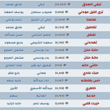
تبغى الصدق
تركي
طارق محمد
(31,500)
ترى الليل عودني
محبوب سلطان
يوسف المهنا
(3,852)
تعلمنا
تركي آل الشيخ
ياسر بوعلي
(1,006)
تفاصيل
تركي
طارق محمد
(6,710)
تفضل
عاصم الشافي
حسن عبدالله
(3,400)
تهددني
سعود الشبرمي
بديع مسعود
(6,730)
حالة حنان
بدر بورسلي
مشعل العروج
(9,324)
حالة حنان
بدر بورسلي
مشعل العروج
(1,580)
حالتي حاله
توفيق ابو زهير
مراد الكزناي
(704)
حبك عادي
معاني
رابح صقر
(4,333)
حس بغلطته
نادر عبدالله
وليد سعد
(3,367)
خاطري
عبدالله الأسمري
الأنين
(4,795)
خدعة
العالية
سهم
(4,764)
خيرت قلبي
يوسف ناصر
خالد الزايد
(2,659)