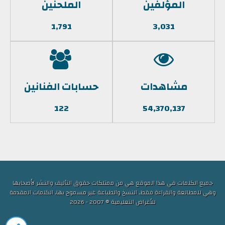
المؤلفين
الملحنين
1,791
3,031
مشاهدات
حسابات الفنانين
122
54,370,137
جميع الكلمات في هذا الموقع هي من ممتلكات حقوق التأليف والنشر لأصحابها
وهي للمطالعة والقراءة فقط, النسخ والطباعة غير مسموح بها, الكلمات المقدمة
للأغراض التعليمية © 2007 - 2026