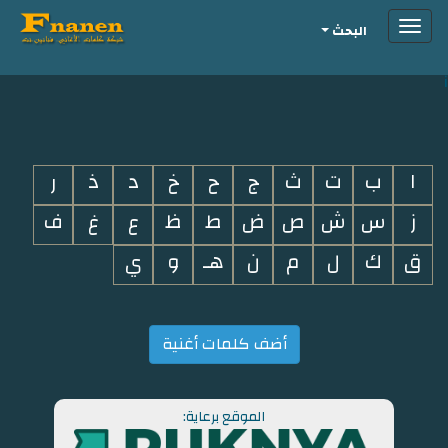
Toggle
البحث
navigation
i
ا
ب
ت
ث
ج
ح
خ
د
ذ
ر
ز
س
ش
ص
ض
ط
ظ
ع
غ
ف
ق
ك
ل
م
ن
هـ
و
ي
أضف كلمات أغنية
الموقع برعاية: