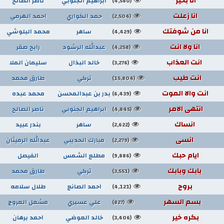
انا بخير
ابراهيم الجنوبي
ناصر الصالح
(4,580)
انا زعلت
حمد الكواري
احمد الهرمي
(2,504)
انا من شوفتك
ساهر
محمد البلوشي
(4,429)
انا ولا انت
عبدالله الرشود
رابح صقر
(4,258)
انت العذاب
خالد البذال
سليمان الملا
(3,276)
انت طيب
تركي
طارق محمد
(15,804)
انت والا الموت
بدر بن عبدالمحسن
محمد عبده
(6,439)
انتهى الامر
ابراهيم الجنوبي
ناصر الصالح
(4,845)
انساك
ساهر
بندر عبيد
(2,622)
انسى
مبارك الحديبي
عبدالله الرميثان
(2,279)
ايام حبك
مطلع الشمس
الفيصل
(9,886)
بابك وبابك
تركي
طارق محمد
(3,551)
بروح
احمد الصانع
طلال سلامه
(4,121)
بسم السهر
علي عسيري
مشعل العروج
(827)
بكره خير
خالد العوضي
احمد برهان
(3,406)