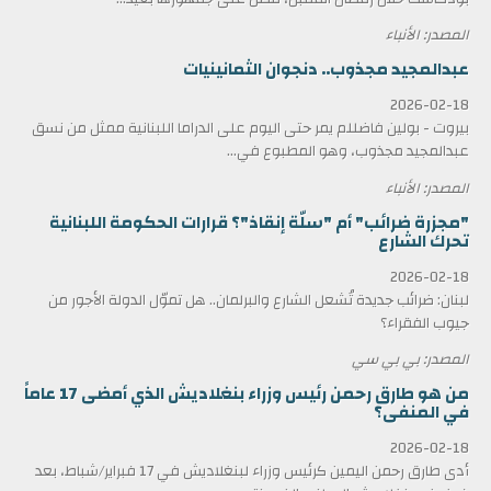
المصدر: الأنباء
عبدالمجيد مجذوب.. دنجوان الثمانينيات
2026-02-18
بيروت - بولين فاضللم يمر حتى اليوم على الدراما اللبنانية ممثل من نسق
عبدالمجيد مجذوب، وهو المطبوع في...
المصدر: الأنباء
"مجزرة ضرائب" أم "سلّة إنقاذ"؟ قرارات الحكومة اللبنانية
تحرك الشارع
2026-02-18
لبنان: ضرائب جديدة تُشعل الشارع والبرلمان.. هل تموّل الدولة الأجور من
جيوب الفقراء؟
المصدر: بي بي سي
من هو طارق رحمن رئيس وزراء بنغلاديش الذي أمضى 17 عاماً
في المنفى؟
2026-02-18
أدى طارق رحمن اليمين كرئيس وزراء لبنغلاديش في 17 فبراير/شباط، بعد