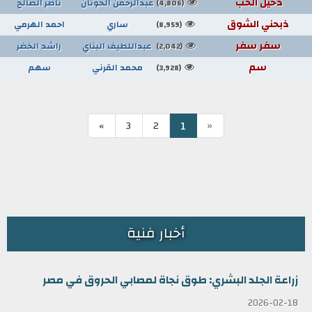
دخيل الحب
عبدالرحمن الحوتان
ناصر الصالح
(4,806)
ذبحني الشوق
ساري
احمد الهرمي
(8,959)
سفر سفر
عبداللطيف البناي
راشد الخضر
(2,042)
سم
محمد القرني
سهم
(3,928)
«
1
»
3
2
أخبار فنية
زراعة الجلد البشري: طوق نجاة لمصابي الحروق في مصر
2026-02-18