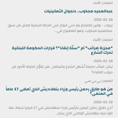
المصدر: الأنباء
عبدالمجيد مجذوب.. دنجوان الثمانينيات
2026-02-18
بيروت - بولين فاضللم يمر حتى اليوم على الدراما اللبنانية ممثل من نسق
عبدالمجيد مجذوب، وهو المطبوع في...
المصدر: الأنباء
"مجزرة ضرائب" أم "سلّة إنقاذ"؟ قرارات الحكومة اللبنانية
تحرك الشارع
2026-02-18
لبنان: ضرائب جديدة تُشعل الشارع والبرلمان.. هل تموّل الدولة الأجور من
جيوب الفقراء؟
المصدر: بي بي سي
من هو طارق رحمن رئيس وزراء بنغلاديش الذي أمضى 17 عاماً
في المنفى؟
2026-02-18
أدى طارق رحمن اليمين كرئيس وزراء لبنغلاديش في 17 فبراير/شباط، بعد
فوز حزبه بنغلاديش الوطني الذي ينتم...