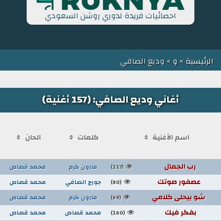
احصائيات فريدة لدوري روشن السعودي
الرئيسية
>
و
> وديع الصافي
أغاني وديع الصافي: (157 أغنية)
اسم الأغنية
كلمات
الحان
رب الجمال
مارون كرم
محمد قصاص
(117)
عصفور صوتك
جورج الصافي
محمد قصاص
(80)
شو بيحلى كلامي
مارون كرم
محمد قصاص
(69)
بفكر فيك
محمد قصاص
محمد قصاص
(160)