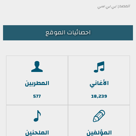
المصدر: بي بي سي
احصائيات الموقع
الأغاني
المطربين
577
18,239
المؤلفين
الملحنين