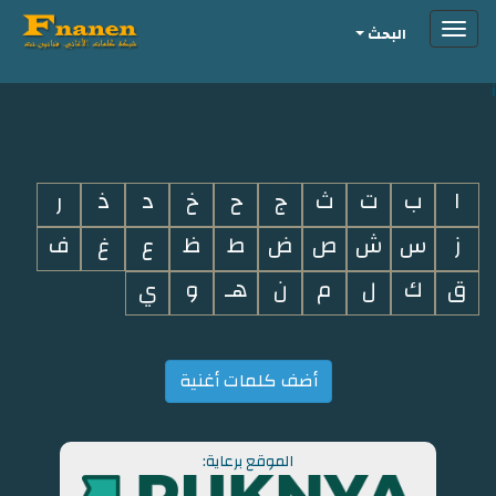
Toggle
البحث
navigation
i
ا
ب
ت
ث
ج
ح
خ
د
ذ
ر
ز
س
ش
ص
ض
ط
ظ
ع
غ
ف
ق
ك
ل
م
ن
هـ
و
ي
أضف كلمات أغنية
الموقع برعاية: