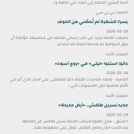
الجلد البشري المجمد إلى البلاد، في خطوة و...
المصدر: بي بي سي
يسرا: الشهرة لم تُحصّني من الخوف
2026-02-18
كشفت الفنانة يسرا، عن جانب إنساني مختلف من شخصيتها، مؤكدة أن
بريق النجومية لم يمنحها حصانة ضد مشاعر...
المصدر: الأنباء
داليا: استنوا «ليلى» في «روج أسود»
2026-02-18
القاهرة - محمد صلاحردت الفنانة داليا مصطفى على الجدل الذي أثير في
الأيام الماضية حول المنشورات التي...
المصدر: الأنباء
جديد نسرين طافش.. «أرض جديدة»
2026-02-18
دمشق - هدى العبودكشفت الفنانة نسرين طافش عن إطلاقها
بودكاست خلال رمضان المقبل، لتطل على جمهورها بعيد...