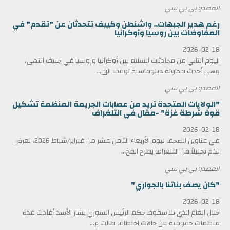
المصدر: بي بي سي
رغم هدير الجبهات.. واشنطن وكييف تتحدثان عن "تقدم" في
المفاوضات بين روسيا وأوكرانيا
2026-02-18
اليوم الثاني من محادثات السلام بين أوكرانيا وروسيا في جنيف انتهى،
وهي أحدث محاولة دبلوماسية لوقف الق...
المصدر: بي بي سي
"الولايات المتحدة تريد من عصابات الجريمة المنظمة تشكيل
قوة شرطة غزة" -مقال في التلغراف
2026-02-18
في عناوين الصحف ليوم الأربعاء الثامن عشر من فبراير/شباط 2026، نعرض
لكم تحليلاً من التلغراف يطرح المخ...
المصدر: بي بي سي
"كان يصف بناتنا بالجواري"
2026-02-18
خلال العام الذي تلا سقوط حكم الرئيس السوري بشار الأسد أفادت عدة
منظمات حقوقية عن حالات اختطاف طالت ع...