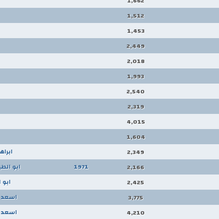
1,662
1,512
1,453
2,449
2,018
1,993
2,540
2,319
4,015
1,604
ابراه
2,349
1971
ابو الط
2,166
ابو 
2,425
اسعد 
3,775
اسعد 
4,210