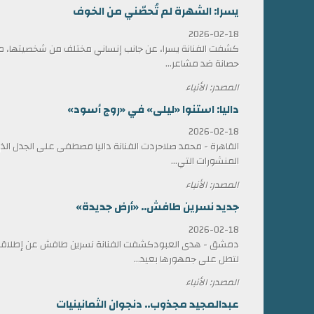
يسرا: الشهرة لم تُحصّني من الخوف
2026-02-18
كشفت الفنانة يسرا، عن جانب إنساني مختلف من شخصيتها، مؤ
حصانة ضد مشاعر...
المصدر: الأنباء
داليا: استنوا «ليلى» في «روج أسود»
2026-02-18
القاهرة - محمد صلاحردت الفنانة داليا مصطفى على الجدل الذي 
المنشورات التي...
المصدر: الأنباء
جديد نسرين طافش.. «أرض جديدة»
2026-02-18
دمشق - هدى العبودكشفت الفنانة نسرين طافش عن إطلاقها
لتطل على جمهورها بعيد...
المصدر: الأنباء
عبدالمجيد مجذوب.. دنجوان الثمانينيات