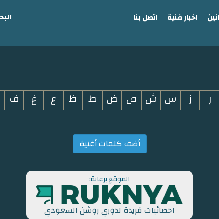
البح
نين
اخبار فنية
اتصل بنا
ر
ز
س
ش
ص
ض
ط
ظ
ع
غ
ف
أضف كلمات أغنية
الموقع برعاية:
احصائيات فريدة لدوري روشن السعودي