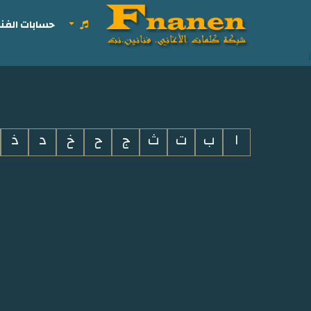
حسابات الفنا
i
ا
ب
ت
ث
ج
ح
خ
د
ذ