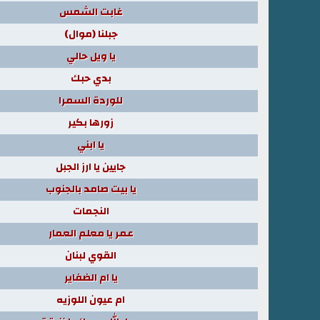
غابت الشمس
جبلنا (موال)
يا ويل حالي
بدي حبك
للوردة السمرا
زورها بكير
يا ابني
جايين يا ارز الجبل
يا بيت صامد بالجنوب
النجمات
عمر يا معلم العمار
القوي لبنان
يا ام الضفاير
ام عيون اللوزيه