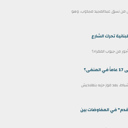
ممثل من نسق عبدالمجيد مجذوب، وهو
بنانية تحرك الشارع
لأجور من جيوب الفقراء؟
ى؟
مين كرئيس وزراء لبنغلاديش في 17 فبراير/شباط، بعد فوز حزبه بنغلاديش
قدم" في المفاوضات بين