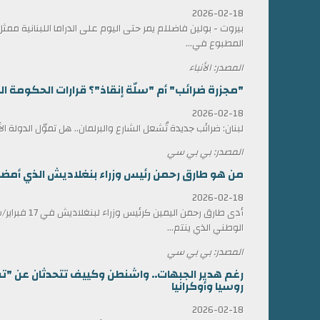
2026-02-18
بيروت - بولين فاضللم يمر حتى اليوم على الدراما اللبنانية 
المطبوع في...
المصدر: الأنباء
"مجزرة ضرائب" أم "سلّة إنقاذ"؟ قرارات الحكومة الل
2026-02-18
لبنان: ضرائب جديدة تُشعل الشارع والبرلمان.. هل تموّل الدولة ا
المصدر: بي بي سي
من هو طارق رحمن رئيس وزراء بنغلاديش الذي أمضى 17 عاماً في المنف
2026-02-18
أدى طارق رحمن الي
الوطني الذي ينتم...
المصدر: بي بي سي
رغم هدير الجبهات.. واشنطن وكييف تتحدثان عن "ت
روسيا وأوكرانيا
2026-02-18