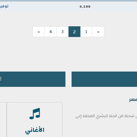
توفيق
6,188
2
»
4
3
1
«
ا
مصر
حنة من الجلد البشري المجمد إلى
الأغاني