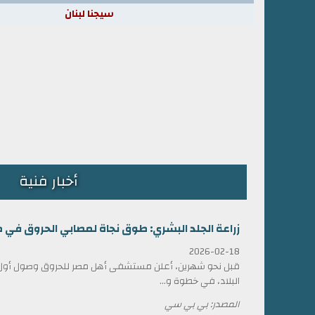
سيجنا لبنان
أخبار فنية
زراعة الجلد البشري: طوق نجاة لمصابي الحروق في 
2026-02-18
قبل نحو شهرين، أعلن مستشفى أهل مصر للحروق وصول أول ش
البلاد، في خطوة و...
المصدر: بي بي سي