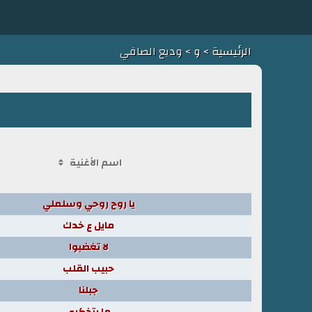
الرئيسية
>
و
> وديع الصافي
اسم الأغنية
يا روح روحي وسلملي
مايل ع خدك
لا تغضبوا
حبيب القلب
جبلنا
ما بتذكري