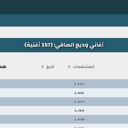
أغاني وديع الصافي: (157 أغنية)
المشاهدات
تاريخ
كلم
1,550
1,925
1,419
1,759
2,498