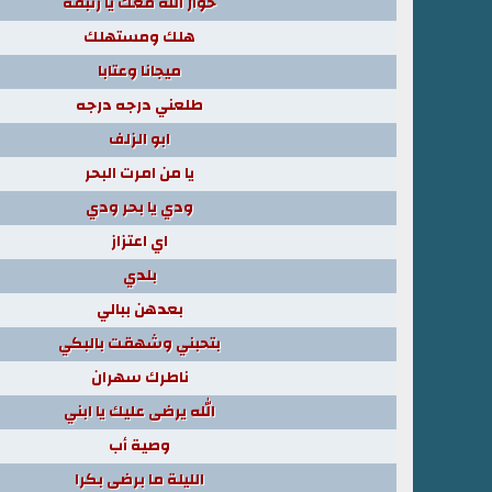
حوار الله معك يا زنبقة
هلك ومستهلك
ميجانا وعتابا
طلعني درجه درجه
ابو الزلف
يا من امرت البحر
ودي يا بحر ودي
اي اعتزاز
بلدي
بعدهن ببالي
بتحبني وشهقت بالبكي
ناطرك سهران
الله يرضى عليك يا ابني
وصية أب
الليلة ما برضى بكرا