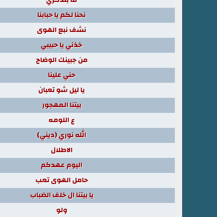
نحنا لكم يا حبابنا
نشف نبع الهوى
خذني يا حبيبي
من جبينك الوضاح
حني علينا
يا ليل شو تعبان
بيتنا المهجور
ع اللومه
الله نوري (ديني)
الاطلال
اليوم عهدكم
حامل الهوى تعب
يا بيتنا ال خلف الضباب
ولو