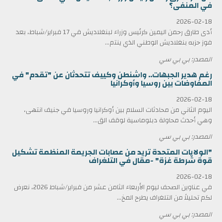
في المنفى؟
2026-02-18
أدى طارق رحمن اليمين كرئيس وزراء لبنغلاديش في 17 فبراير/شباط، بعد
فوز حزبه بنغلاديش الوطني الذي ينتم...
المصدر: بي بي سي
رغم هدير الجبهات.. واشنطن وكييف تتحدثان عن "تقدم" في
المفاوضات بين روسيا وأوكرانيا
2026-02-18
اليوم الثاني من محادثات السلام بين أوكرانيا وروسيا في جنيف انتهى،
وهي أحدث محاولة دبلوماسية لوقف الق...
المصدر: بي بي سي
"الولايات المتحدة تريد من عصابات الجريمة المنظمة تشكيل
قوة شرطة غزة" -مقال في التلغراف
2026-02-18
في عناوين الصحف ليوم الأربعاء الثامن عشر من فبراير/شباط 2026، نعرض
لكم تحليلاً من التلغراف يطرح المخ...
المصدر: بي بي سي