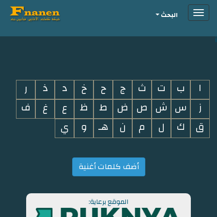
Toggle
البحث
navigation
i
ا
ب
ت
ث
ج
ح
خ
د
ذ
ر
ز
س
ش
ص
ض
ط
ظ
ع
غ
ف
ق
ك
ل
م
ن
هـ
و
ي
أضف كلمات أغنية
الموقع برعاية: