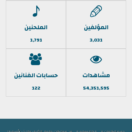
المؤلفين
الملحنين
1,791
3,031
مشاهدات
حسابات الفنانين
122
54,351,595
جميع الكلمات في هذا الموقع هي من ممتلكات حقوق التأليف والنشر لأصحابها