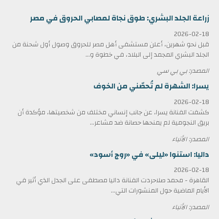
زراعة الجلد البشري: طوق نجاة لمصابي الحروق في مصر
2026-02-18
قبل نحو شهرين، أعلن مستشفى أهل مصر للحروق وصول أول شحنة من
الجلد البشري المجمد إلى البلاد، في خطوة و...
المصدر: بي بي سي
يسرا: الشهرة لم تُحصّني من الخوف
2026-02-18
كشفت الفنانة يسرا، عن جانب إنساني مختلف من شخصيتها، مؤكدة أن
بريق النجومية لم يمنحها حصانة ضد مشاعر...
المصدر: الأنباء
داليا: استنوا «ليلى» في «روج أسود»
2026-02-18
القاهرة - محمد صلاحردت الفنانة داليا مصطفى على الجدل الذي أثير في
الأيام الماضية حول المنشورات التي...
المصدر: الأنباء