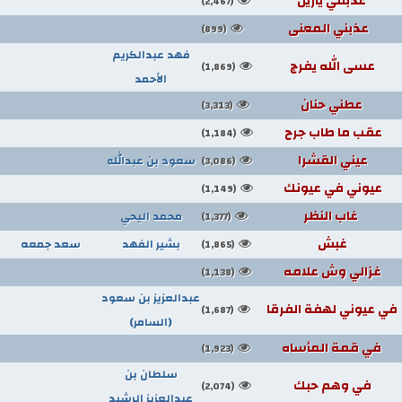
عذبتني يازين
(2,467)
عذبني المعنى
(899)
فهد عبدالكريم
عسى الله يفرج
(1,869)
الأحمد
عطني حنان
(3,313)
عقب ما طاب جرح
(1,184)
عيني القشرا
سعود بن عبدالله
(3,086)
عيوني في عيونك
(1,149)
غاب النظر
محمد اليحي
(1,377)
غبش
بشير الفهد
سعد جمعه
(1,865)
غزالي وش علامه
(1,138)
عبدالعزيز بن سعود
في عيوني لهفة الفرقا
(1,687)
(السامر)
في قمة المأساه
(1,923)
سلطان بن
في وهم حبك
(2,074)
عبدالعزيز الرشيد