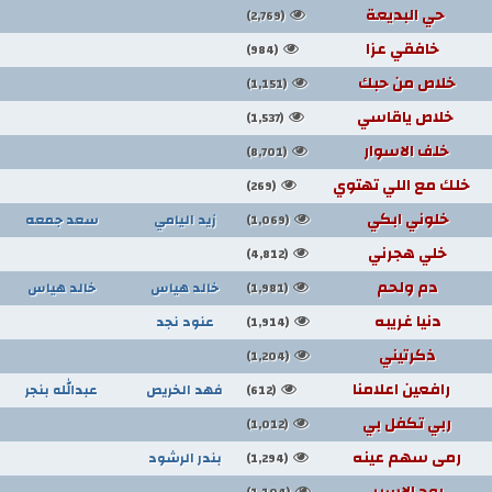
حي البديعة
(2,769)
خافقي عزا
(984)
خلاص من حبك
(1,151)
خلاص ياقاسي
(1,537)
خلف الاسوار
(8,701)
خلك مع اللي تهتوي
(269)
خلوني ابكي
زيد اليامي
سعد جمعه
(1,069)
خلي هجرني
(4,812)
دم ولحم
خالد هياس
خالد هياس
(1,981)
دنيا غريبه
عنود نجد
(1,914)
ذكرتيني
(1,204)
رافعين اعلامنا
فهد الخريص
عبدالله بنجر
(612)
ربي تكفل بي
(1,012)
رمى سهم عينه
بندر الرشود
(1,294)
روح الاسير