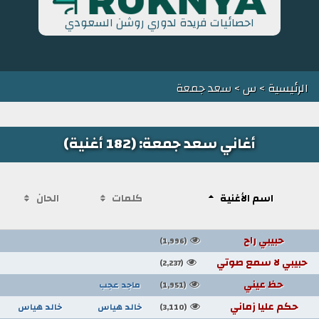
احصائيات فريدة لدوري روشن السعودي
الرئيسية
>
س
> سعد جمعة
أغاني سعد جمعة: (182 أغنية)
اسم الأغنية
كلمات
الحان
حبيبي راح
(1,996)
حبيبي لا سمع صوتي
(2,237)
حظ عيني
ماجد عجب
(1,951)
حكم عليا زماني
خالد هياس
خالد هياس
(3,110)