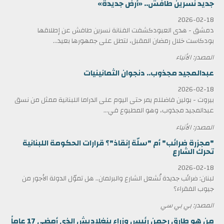
جديد نسرين طافش.. «أرض جديدة»
2026-02-18
دمشق - هدى العبودكشفت الفنانة نسرين طافش عن إطلاقها
بودكاست خلال رمضان المقبل، لتطل على جمهورها بعيد...
المصدر: الأنباء
عبدالمجيد مجذوب.. دنجوان الثمانينيات
2026-02-18
بيروت - بولين فاضللم يمر حتى اليوم على الدراما اللبنانية ممثل من نسق
عبدالمجيد مجذوب، وهو المطبوع في...
المصدر: الأنباء
"مجزرة ضرائب" أم "سلّة إنقاذ"؟ قرارات الحكومة اللبنانية
تحرك الشارع
2026-02-18
لبنان: ضرائب جديدة تُشعل الشارع والبرلمان.. هل تموّل الدولة الأجور من
جيوب الفقراء؟
المصدر: بي بي سي
من هو طارق رحمن رئيس وزراء بنغلاديش الذي أمضى 17 عاماً