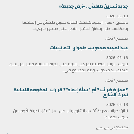
جديد نسرين طافش.. «أرض جديدة»
2026-02-18
دمشق - هدى العبودكشفت الفنانة نسرين طافش عن إطلاقها
بودكاست خلال رمضان المقبل، لتطل على جمهورها بعيد...
المصدر: الأنباء
عبدالمجيد مجذوب.. دنجوان الثمانينيات
2026-02-18
بيروت - بولين فاضللم يمر حتى اليوم على الدراما اللبنانية ممثل من نسق
عبدالمجيد مجذوب، وهو المطبوع في...
المصدر: الأنباء
"مجزرة ضرائب" أم "سلّة إنقاذ"؟ قرارات الحكومة اللبنانية
تحرك الشارع
2026-02-18
لبنان: ضرائب جديدة تُشعل الشارع والبرلمان.. هل تموّل الدولة الأجور من
جيوب الفقراء؟
المصدر: بي بي سي