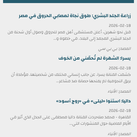
زراعة الجلد البشري: طوق نجاة لمصابي الحروق في مصر
2026-02-18
قبل نحو شهرين، أعلن مستشفى أهل مصر للحروق وصول أول شحنة من
الجلد البشري المجمد إلى البلاد، في خطوة و...
المصدر: بي بي سي
يسرا: الشهرة لم تُحصّني من الخوف
2026-02-18
كشفت الفنانة يسرا، عن جانب إنساني مختلف من شخصيتها، مؤكدة أن
بريق النجومية لم يمنحها حصانة ضد مشاعر...
المصدر: الأنباء
داليا: استنوا «ليلى» في «روج أسود»
2026-02-18
القاهرة - محمد صلاحردت الفنانة داليا مصطفى على الجدل الذي أثير في
الأيام الماضية حول المنشورات التي...
المصدر: الأنباء