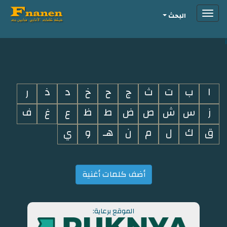
Toggle
البحث
navigation
i
ا
ب
ت
ث
ج
ح
خ
د
ذ
ر
ز
س
ش
ص
ض
ط
ظ
ع
غ
ف
ق
ك
ل
م
ن
هـ
و
ي
أضف كلمات أغنية
الموقع برعاية: