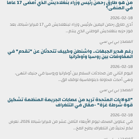
من هو طارق رحمن رئيس وزراء بنغلاديش الذي أمضى 17 عاماً
في المنفى؟
2026-02-18
أدى طارق رحمن اليمين كرئيس وزراء لبنغلاديش في 17 فبراير/شباط، بعد
فوز حزبه بنغلاديش الوطني الذي ينتم...
المصدر: بي بي سي
رغم هدير الجبهات.. واشنطن وكييف تتحدثان عن "تقدم" في
المفاوضات بين روسيا وأوكرانيا
2026-02-18
اليوم الثاني من محادثات السلام بين أوكرانيا وروسيا في جنيف انتهى،
وهي أحدث محاولة دبلوماسية لوقف الق...
المصدر: بي بي سي
"الولايات المتحدة تريد من عصابات الجريمة المنظمة تشكيل
قوة شرطة غزة" -مقال في التلغراف
2026-02-18
في عناوين الصحف ليوم الأربعاء الثامن عشر من فبراير/شباط 2026، نعرض
لكم تحليلاً من التلغراف يطرح المخ...
المصدر: بي بي سي