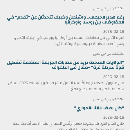
المصدر: بي بي سي
رغم هدير الجبهات.. واشنطن وكييف تتحدثان عن "تقدم" في
المفاوضات بين روسيا وأوكرانيا
2026-02-18
اليوم الثاني من محادثات السلام بين أوكرانيا وروسيا في جنيف انتهى،
وهي أحدث محاولة دبلوماسية لوقف الق...
المصدر: بي بي سي
"الولايات المتحدة تريد من عصابات الجريمة المنظمة تشكيل
قوة شرطة غزة" -مقال في التلغراف
2026-02-18
في عناوين الصحف ليوم الأربعاء الثامن عشر من فبراير/شباط 2026، نعرض
لكم تحليلاً من التلغراف يطرح المخ...
المصدر: بي بي سي
"كان يصف بناتنا بالجواري"
2026-02-18
خلال العام الذي تلا سقوط حكم الرئيس السوري بشار الأسد أفادت عدة
منظمات حقوقية عن حالات اختطاف طالت ع...