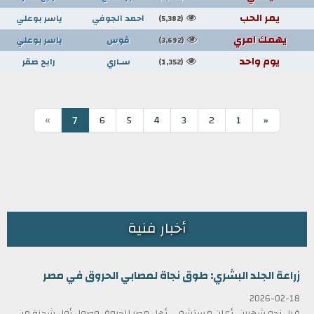
يمر الحب
احمد الجوفي
ياسر بوعلي
(5,382)
يهمك امري
قوس
ياسر بوعلي
(3,692)
يوم واحد
سـاري
رابح صقر
(1,352)
»
7
6
5
4
3
2
1
«
أخبار فنية
زراعة الجلد البشري: طوق نجاة لمصابي الحروق في مصر
2026-02-18
قبل نحو شهرين، أعلن مستشفى أهل مصر للحروق وصول أول شحنة من