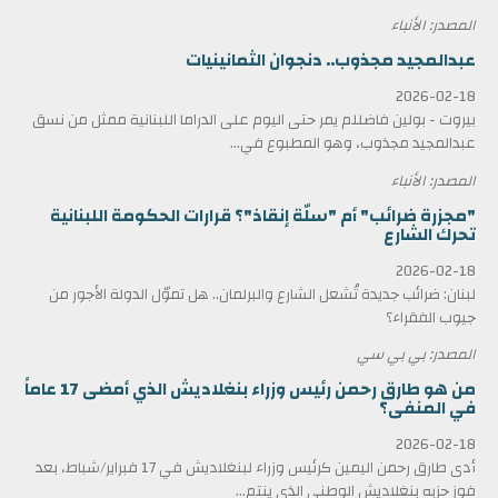
المصدر: الأنباء
عبدالمجيد مجذوب.. دنجوان الثمانينيات
2026-02-18
بيروت - بولين فاضللم يمر حتى اليوم على الدراما اللبنانية ممثل من نسق
عبدالمجيد مجذوب، وهو المطبوع في...
المصدر: الأنباء
"مجزرة ضرائب" أم "سلّة إنقاذ"؟ قرارات الحكومة اللبنانية
تحرك الشارع
2026-02-18
لبنان: ضرائب جديدة تُشعل الشارع والبرلمان.. هل تموّل الدولة الأجور من
جيوب الفقراء؟
المصدر: بي بي سي
من هو طارق رحمن رئيس وزراء بنغلاديش الذي أمضى 17 عاماً
في المنفى؟
2026-02-18
أدى طارق رحمن اليمين كرئيس وزراء لبنغلاديش في 17 فبراير/شباط، بعد
فوز حزبه بنغلاديش الوطني الذي ينتم...