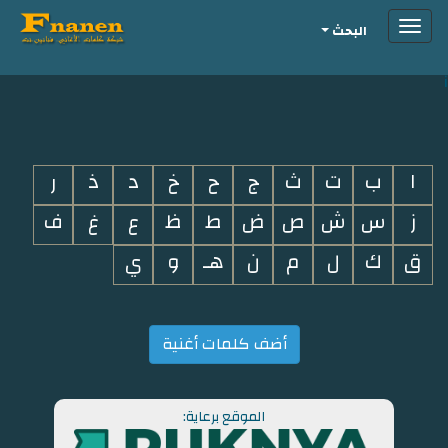
Toggle
البحث
navigation
i
ا
ب
ت
ث
ج
ح
خ
د
ذ
ر
ز
س
ش
ص
ض
ط
ظ
ع
غ
ف
ق
ك
ل
م
ن
هـ
و
ي
أضف كلمات أغنية
الموقع برعاية: