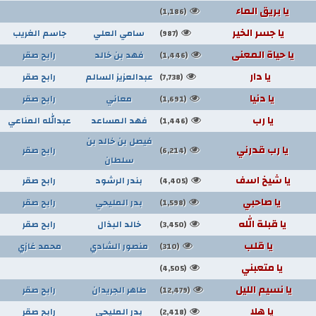
يا بريق الماء
(1,186)
يا جسر الخير
سامي العلي
جاسم الغريب
(987)
يا حياة المعنى
فهد بن خالد
رابح صقر
(1,446)
يا دار
عبدالعزيز السالم
رابح صقر
(7,738)
يا دنيا
معاني
رابح صقر
(1,691)
يا رب
فهد المساعد
عبدالله المناعي
(1,446)
فيصل بن خالد بن
يا رب قدرني
رابح صقر
(6,214)
سلطان
يا شيخ اسف
بندر الرشود
رابح صقر
(4,405)
يا صاحبي
بدر المليحي
رابح صقر
(1,598)
يا قبلة الله
خالد البذال
رابح صقر
(3,450)
يا قلب
منصور الشادي
محمد غازي
(310)
يا متعبني
(4,505)
يا نسيم الليل
طاهر الجريدان
رابح صقر
(12,479)
يا هلا
بدر المليحي
رابح صقر
(2,418)