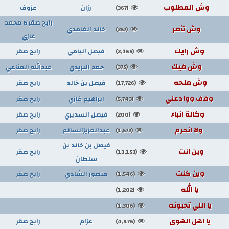
وش المطلوب
رزان
عزوف
(367)
رابح صقر & محمد
وش تأمر
خالد الغامدي
(257)
غازي
وش رايك
فيصل اليامي
رابح صقر
(2,165)
وش فيك
حمد البريدي
عبدالله المناعي
(375)
وش ملحه
فيصل بن خالد
رابح صقر
(17,726)
وقف ووادعني
ابراهيم غازي
رابح صقر
(5,743)
وكالة انباء
فيصل السديري
رابح صقر
(200)
ولا انحرم
عبدالعزيزالسالم
رابح صقر
(1,572)
فيصل بن خالد بن
وين انت
رابح صقر
(13,153)
سلطان
وين كنت
منصور الشادي
رابح صقر
(1,546)
يا الله
(1,202)
يا اللي تحبونه
(1,306)
يا اهل الهوى
عزام
رابح صقر
(4,476)