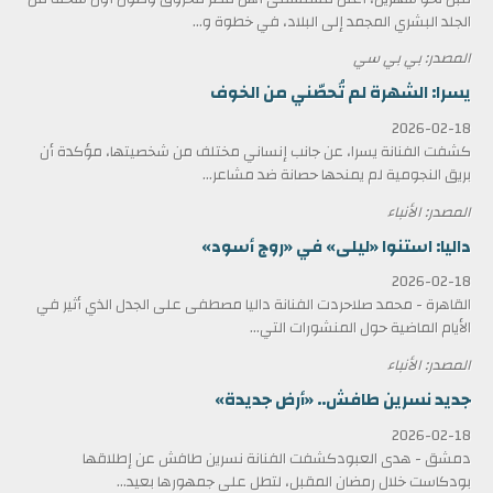
الجلد البشري المجمد إلى البلاد، في خطوة و...
المصدر: بي بي سي
يسرا: الشهرة لم تُحصّني من الخوف
2026-02-18
كشفت الفنانة يسرا، عن جانب إنساني مختلف من شخصيتها، مؤكدة أن
بريق النجومية لم يمنحها حصانة ضد مشاعر...
المصدر: الأنباء
داليا: استنوا «ليلى» في «روج أسود»
2026-02-18
القاهرة - محمد صلاحردت الفنانة داليا مصطفى على الجدل الذي أثير في
الأيام الماضية حول المنشورات التي...
المصدر: الأنباء
جديد نسرين طافش.. «أرض جديدة»
2026-02-18
دمشق - هدى العبودكشفت الفنانة نسرين طافش عن إطلاقها
بودكاست خلال رمضان المقبل، لتطل على جمهورها بعيد...