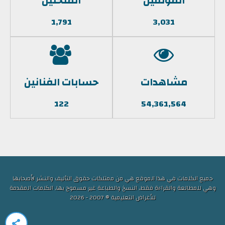
المؤلفين
الملحنين
1,791
3,031
مشاهدات
حسابات الفنانين
122
54,361,564
جميع الكلمات في هذا الموقع هي من ممتلكات حقوق التأليف والنشر لأصحابها
وهي للمطالعة والقراءة فقط, النسخ والطباعة غير مسموح بها, الكلمات المقدمة
للأغراض التعليمية © 2007 - 2026