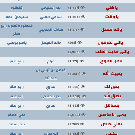
يا هلي
بدر المليحي
فلكلور
(1,697)
يا وقت
سامي العلي
سليمان الملا
(1,301)
فلكلور وتطوير رابح
يالله تفضل
مبارك الحديبي
(1,378)
صقر
ياللي تعرفون
خالد الفيصل
ياسر بوعلي
(565)
ياللي خذيت القلب
(3,909)
ياهل الهوى
عزام
رابح صقر
(1,377)
فيصل بن تركي بن
يجيبك الله
(4,043)
عبدالله
يحق لك
ساري
رابح صقر
(8,033)
يخلق الله
بدر المليحي
رابح صقر
(1,800)
يستاهل
ساري
رابح صقر
(1,953)
يعني انا ماحس
علي الصقر
(5,041)
يعني خلاص
بندر سعد
(6,782)
يكفي
ابو صالح
رابح صقر
(9,283)