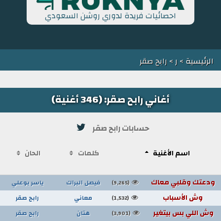
احصائيات فريدة لدوري روشن السعودي
الرئيسية
>
ر
> رابح صقر
أغاني رابح صقر: (346 أغنية)
حسابات رابح صقر
اسم الأغنية
كلمات
الحان
ودعتك وقلبي معاك
فيصل البراك
ياسر بوعلي
(9,265)
وش الأسباب
معاني
رابح صقر
(1,532)
وش اللي بس بيتغير
هتان
رابح صقر
(3,901)